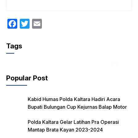
F
T
E
a
w
m
c
itt
ail
Tags
e
er
b
o
Popular Post
o
k
Kabid Humas Polda Kaltara Hadiri Acara
Bupati Bulungan Cup Kejurnas Balap Motor
Polda Kaltara Gelar Latihan Pra Operasi
Mantap Brata Kayan 2023-2024