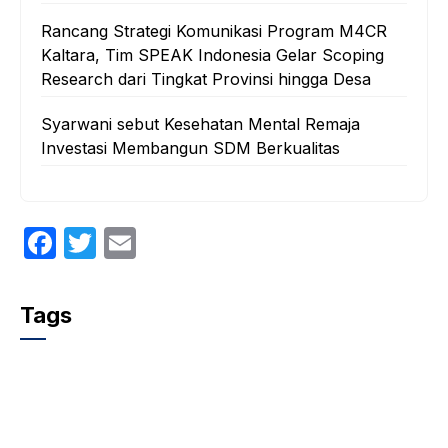
Rancang Strategi Komunikasi Program M4CR
Kaltara, Tim SPEAK Indonesia Gelar Scoping
Research dari Tingkat Provinsi hingga Desa
‎Syarwani sebut Kesehatan Mental Remaja
Investasi Membangun SDM Berkualitas
F
T
E
a
w
m
c
itt
ail
Tags
e
er
b
o
o