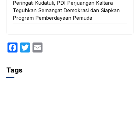
Peringati Kudatuli, PDI Perjuangan Kaltara
Teguhkan Semangat Demokrasi dan Siapkan
Program Pemberdayaan Pemuda
F
T
E
a
w
m
c
itt
ail
Tags
e
er
b
o
o
k