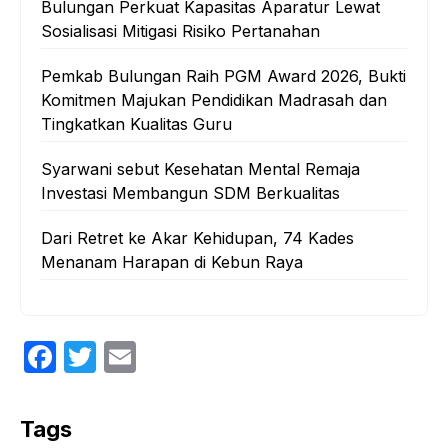
Bulungan Perkuat Kapasitas Aparatur Lewat
Sosialisasi Mitigasi Risiko Pertanahan
Pemkab Bulungan Raih PGM Award 2026, Bukti
Komitmen Majukan Pendidikan Madrasah dan
Tingkatkan Kualitas Guru
‎Syarwani sebut Kesehatan Mental Remaja
Investasi Membangun SDM Berkualitas
‎Dari Retret ke Akar Kehidupan, 74 Kades
Menanam Harapan di Kebun Raya
F
T
E
a
w
m
c
itt
ail
Tags