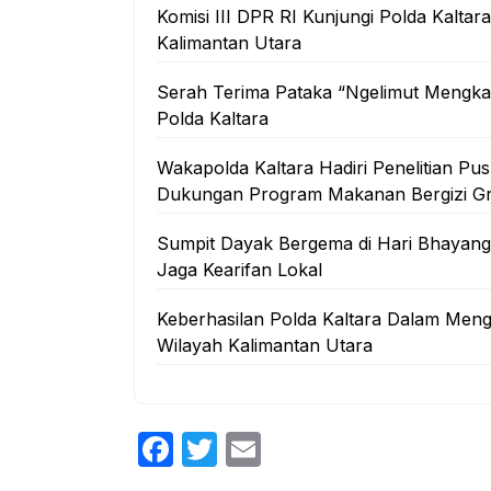
Komisi III DPR RI Kunjungi Polda Kaltar
Kalimantan Utara
Serah Terima Pataka “Ngelimut Mengka
Polda Kaltara
Wakapolda Kaltara Hadiri Penelitian Pus
Dukungan Program Makanan Bergizi Gr
Sumpit Dayak Bergema di Hari Bhayang
Jaga Kearifan Lokal
Keberhasilan Polda Kaltara Dalam Men
Wilayah Kalimantan Utara
F
T
E
a
w
m