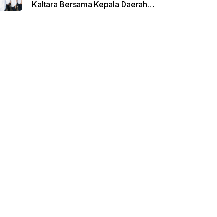
Kaltara Bersama Kepala Daerah
Terpilih Lainnya Dikumpulkan di
Monas Untuk Gladi Sebelum
Pelantikan Serentak