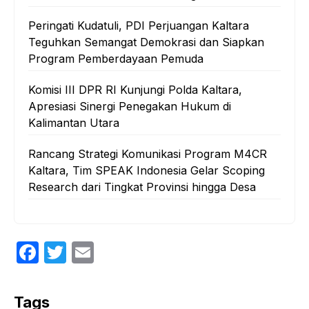
Peringati Kudatuli, PDI Perjuangan Kaltara
Teguhkan Semangat Demokrasi dan Siapkan
Program Pemberdayaan Pemuda
Komisi III DPR RI Kunjungi Polda Kaltara,
Apresiasi Sinergi Penegakan Hukum di
Kalimantan Utara
Rancang Strategi Komunikasi Program M4CR
Kaltara, Tim SPEAK Indonesia Gelar Scoping
Research dari Tingkat Provinsi hingga Desa
F
T
E
a
w
m
c
itt
ail
Tags