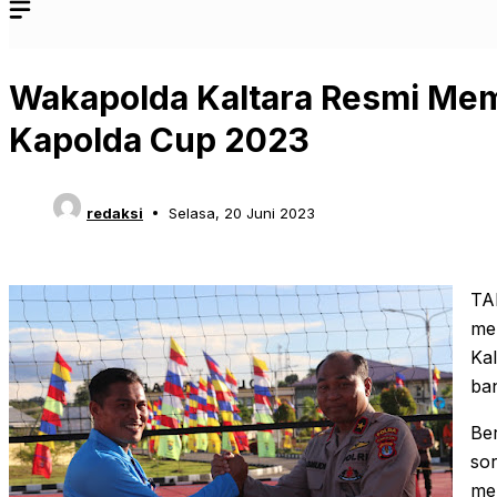
Wakapolda Kaltara Resmi Me
Kapolda Cup 2023
redaksi
Selasa, 20 Juni 2023
T
me
Ka
ba
Be
so
me