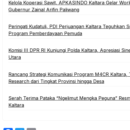
Kelola Koperasi Sawit, APKASINDO Kaltara Gelar Wor
Gubernur Zainal Arifin Paliwang
Peringati Kudatuli, PDI Perjuangan Kaltara Teguhkan
Program Pemberdayaan Pemuda
Komisi III DPR RI Kunjungi Polda Kaltara, Apresiasi S
Utara
Rancang Strategi Komunikasi Program M4CR Kaltara, 
Research dari Tingkat Provinsi hingga Desa
Serah Terima Pataka “Ngelimut Mengka Peguna” Resmi
Kaltara