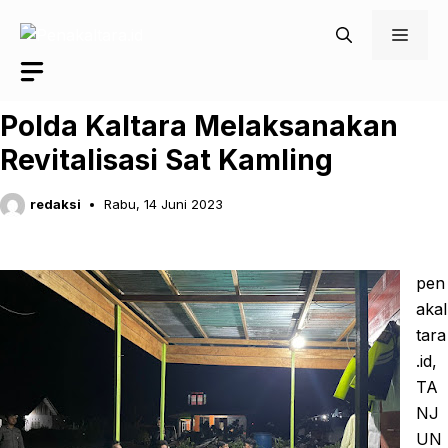
Langsung
Men
ke
isi
Polda Kaltara Melaksanakan
Revitalisasi Sat Kamling
redaksi
Rabu, 14 Juni 2023
pen
akal
tara
.id,
TA
NJ
UN