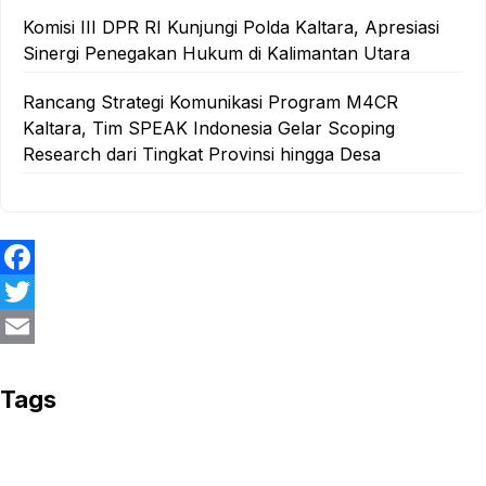
Komisi III DPR RI Kunjungi Polda Kaltara, Apresiasi
Sinergi Penegakan Hukum di Kalimantan Utara
Rancang Strategi Komunikasi Program M4CR
Kaltara, Tim SPEAK Indonesia Gelar Scoping
Research dari Tingkat Provinsi hingga Desa
F
a
T
c
w
E
e
i
m
Tags
b
t
a
o
t
i