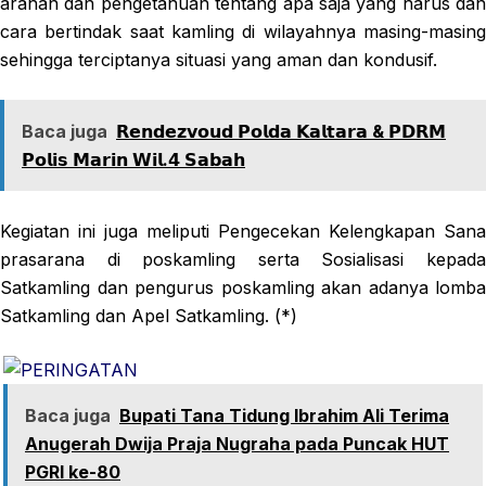
arahan dan pengetahuan tentang apa saja yang harus dan
cara bertindak saat kamling di wilayahnya masing-masing
sehingga terciptanya situasi yang aman dan kondusif.
Baca juga
𝗥𝗲𝗻𝗱𝗲𝘇𝘃𝗼𝘂𝗱 𝗣𝗼𝗹𝗱𝗮 𝗞𝗮𝗹𝘁𝗮𝗿𝗮 & 𝗣𝗗𝗥𝗠
𝗣𝗼𝗹𝗶𝘀 𝗠𝗮𝗿𝗶𝗻 𝗪𝗶𝗹.𝟰 𝗦𝗮𝗯𝗮𝗵
Kegiatan ini juga meliputi Pengecekan Kelengkapan Sana
prasarana di poskamling serta Sosialisasi kepada
Satkamling dan pengurus poskamling akan adanya lomba
Satkamling dan Apel Satkamling. (*)
Baca juga
Bupati Tana Tidung Ibrahim Ali Terima
Anugerah Dwija Praja Nugraha pada Puncak HUT
PGRI ke-80