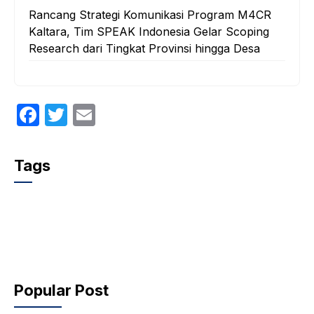
Rancang Strategi Komunikasi Program M4CR
Kaltara, Tim SPEAK Indonesia Gelar Scoping
Research dari Tingkat Provinsi hingga Desa
F
T
E
a
w
m
c
itt
ail
Tags
e
er
b
o
o
k
Popular Post