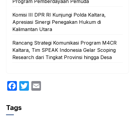
Program Pemberdayaan Pemuda
Komisi III DPR RI Kunjungi Polda Kaltara,
Apresiasi Sinergi Penegakan Hukum di
Kalimantan Utara
Rancang Strategi Komunikasi Program M4CR
Kaltara, Tim SPEAK Indonesia Gelar Scoping
Research dari Tingkat Provinsi hingga Desa
F
T
E
a
w
m
c
itt
ail
Tags
e
er
b
o