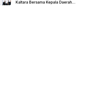
Kaltara Bersama Kepala Daerah
Terpilih Lainnya Dikumpulkan di
Monas Untuk Gladi Sebelum
Pelantikan Serentak