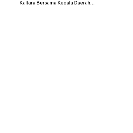
Kaltara Bersama Kepala Daerah
Terpilih Lainnya Dikumpulkan di
Monas Untuk Gladi Sebelum
Pelantikan Serentak