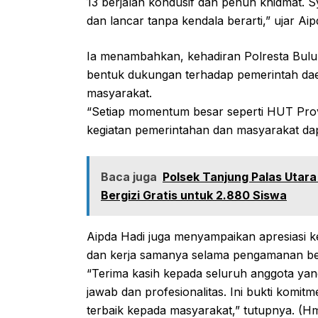
13 berjalan kondusif dan penuh khidmat. 
dan lancar tanpa kendala berarti,” ujar A
Ia menambahkan, kehadiran Polresta Bulu
bentuk dukungan terhadap pemerintah da
masyarakat.
“Setiap momentum besar seperti HUT Provi
kegiatan pemerintahan dan masyarakat dapa
Baca juga
Polsek Tanjung Palas Utara
Bergizi Gratis untuk 2.880 Siswa
Aipda Hadi juga menyampaikan apresiasi ke
dan kerja samanya selama pengamanan be
“Terima kasih kepada seluruh anggota ya
jawab dan profesionalitas. Ini bukti kom
terbaik kepada masyarakat,” tutupnya. (H