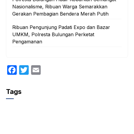
Nasionalisme, Ribuan Warga Semarakkan
Gerakan Pembagian Bendera Merah Putih
Ribuan Pengunjung Padati Expo dan Bazar
UMKM, Polresta Bulungan Perketat
Pengamanan
F
T
E
a
w
m
c
itt
ail
Tags
e
er
b
o
o