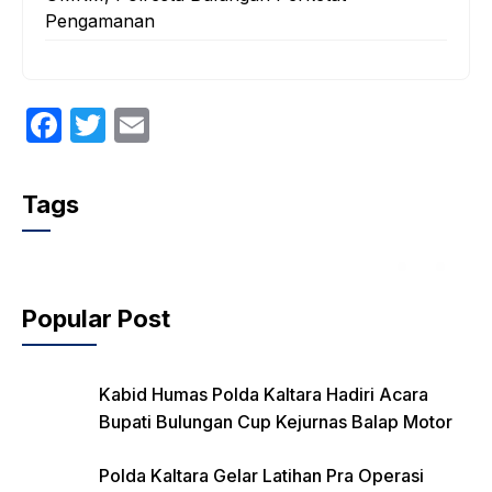
Pengamanan
F
T
E
a
w
m
c
itt
ail
Tags
e
er
b
o
Popular Post
o
k
Kabid Humas Polda Kaltara Hadiri Acara
Bupati Bulungan Cup Kejurnas Balap Motor
Polda Kaltara Gelar Latihan Pra Operasi