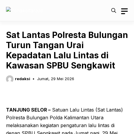
Langsung
ke
isi
Sat Lantas Polresta Bulungan
Turun Tangan Urai
Kepadatan Lalu Lintas di
Kawasan SPBU Sengkawit
redaksi
Jumat, 29 Mei 2026
TANJUNG SELOR –
Satuan Lalu Lintas (Sat Lantas)
Polresta Bulungan Polda Kalimantan Utara
melaksanakan kegiatan pengaturan lalu lintas di
depan SPBU Sengkawit pada Jumat pagi, 29 Mei