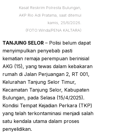
Kasat Reskrim Polresta Bulungan,
AKP Rio Adi Pratama, saat ditemui
kamis, 25/6/2026.
(FOTO:Winda/PENA KALTARA)
TANJUNG SELOR
– Polisi belum dapat
menyimpulkan penyebab pasti
kematian remaja perempuan berinisial
AKG (15), yang tewas dalam kebakaran
rumah di Jalan Perjuangan 2, RT 001,
Kelurahan Tanjung Selor Timur,
Kecamatan Tanjung Selor, Kabupaten
Bulungan, pada Selasa (15/4/2025).
Kondisi Tempat Kejadian Perkara (TKP)
yang telah terkontaminasi menjadi salah
satu kendala utama dalam proses
penyelidikan.