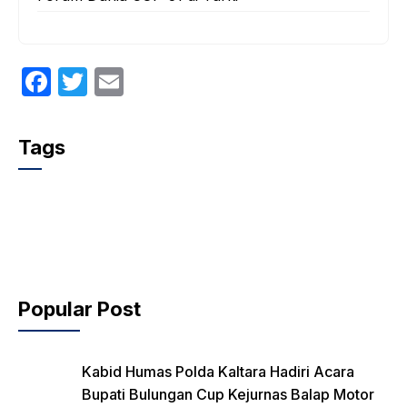
F
T
E
a
w
m
c
itt
ail
Tags
e
er
b
o
o
k
Popular Post
Kabid Humas Polda Kaltara Hadiri Acara
Bupati Bulungan Cup Kejurnas Balap Motor