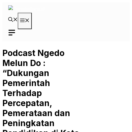
Langsung
ke
isi
Menu
Podcast Ngedo
Melun Do :
“Dukungan
Pemerintah
Terhadap
Percepatan,
Pemerataan dan
Peningkatan