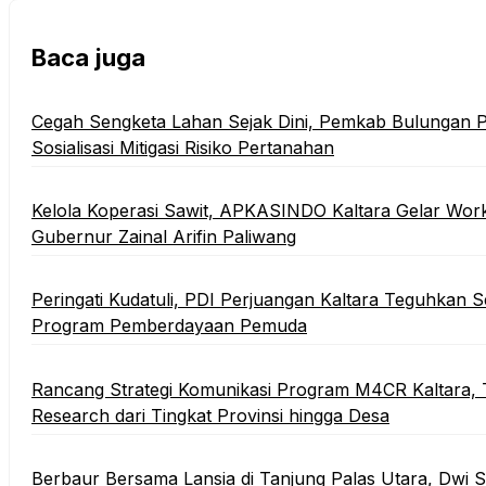
Baca juga
Cegah Sengketa Lahan Sejak Dini, Pemkab Bulungan P
Sosialisasi Mitigasi Risiko Pertanahan
Kelola Koperasi Sawit, APKASINDO Kaltara Gelar Wor
Gubernur Zainal Arifin Paliwang
Peringati Kudatuli, PDI Perjuangan Kaltara Teguhkan
Program Pemberdayaan Pemuda
Rancang Strategi Komunikasi Program M4CR Kaltara, 
Research dari Tingkat Provinsi hingga Desa
Berbaur Bersama Lansia di Tanjung Palas Utara, Dwi 