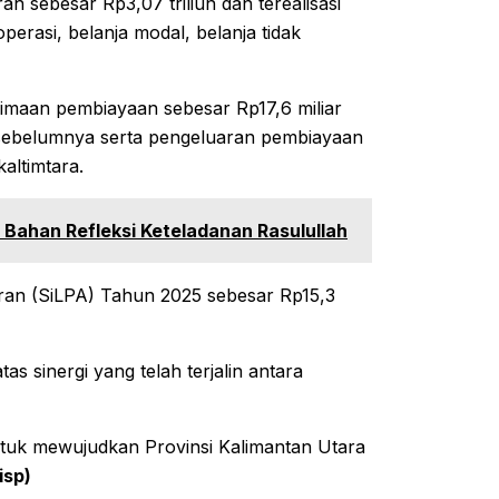
ah sebesar Rp3,07 triliun dan terealisasi
operasi, belanja modal, belanja tidak
imaan pembiayaan sebesar Rp17,6 miliar
n sebelumnya serta pengeluaran pembiayaan
altimtara.
Bahan Refleksi Keteladanan Rasulullah
ran (SiLPA) Tahun 2025 sebesar Rp15,3
 sinergi yang telah terjalin antara
untuk mewujudkan Provinsi Kalimantan Utara
isp)