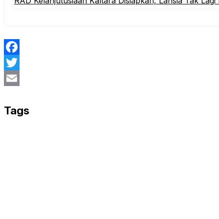
RAD Kelanjutusiaan Kaltara Disiapkan, Lansia Tak La
Facebook
Twitter
Email
Tags