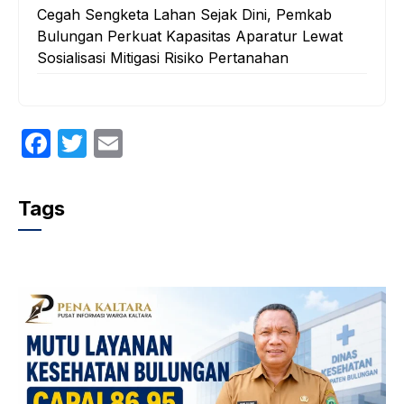
Cegah Sengketa Lahan Sejak Dini, Pemkab
Bulungan Perkuat Kapasitas Aparatur Lewat
Sosialisasi Mitigasi Risiko Pertanahan
F
T
E
a
w
m
c
itt
ail
Tags
e
er
b
o
o
k