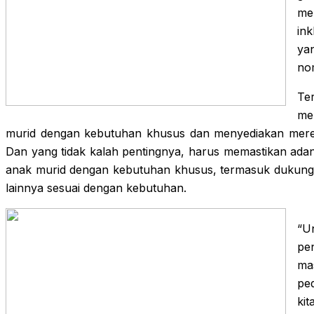
me
ink
ya
nom
Te
me
murid dengan kebutuhan khusus dan menyediakan mere
Dan yang tidak kalah pentingnya, harus memastikan ad
anak murid dengan kebutuhan khusus, termasuk dukungan p
lainnya sesuai dengan kebutuhan.
“U
pen
ma
ped
ki