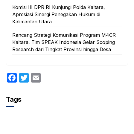
Komisi III DPR RI Kunjungi Polda Kaltara,
Apresiasi Sinergi Penegakan Hukum di
Kalimantan Utara
Rancang Strategi Komunikasi Program M4CR
Kaltara, Tim SPEAK Indonesia Gelar Scoping
Research dari Tingkat Provinsi hingga Desa
F
T
E
a
w
m
c
itt
ail
Tags
e
er
b
o