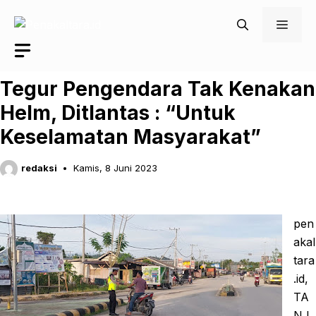
Langsung
Men
ke
isi
Tegur Pengendara Tak Kenakan
Helm, Ditlantas : “Untuk
Keselamatan Masyarakat”
redaksi
Kamis, 8 Juni 2023
pen
akal
tara
.id,
TA
NJ