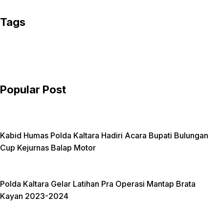
c
w
E
e
i
m
Tags
b
t
a
o
t
i
o
e
l
k
r
Popular Post
Kabid Humas Polda Kaltara Hadiri Acara Bupati Bulungan
Cup Kejurnas Balap Motor
Polda Kaltara Gelar Latihan Pra Operasi Mantap Brata
Kayan 2023-2024