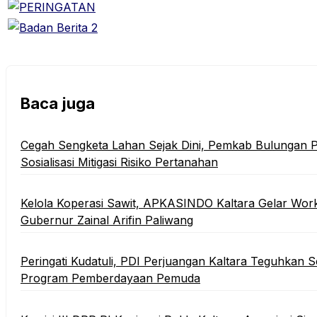
Baca juga
Cegah Sengketa Lahan Sejak Dini, Pemkab Bulungan P
Sosialisasi Mitigasi Risiko Pertanahan
Kelola Koperasi Sawit, APKASINDO Kaltara Gelar Wor
Gubernur Zainal Arifin Paliwang
Peringati Kudatuli, PDI Perjuangan Kaltara Teguhkan
Program Pemberdayaan Pemuda