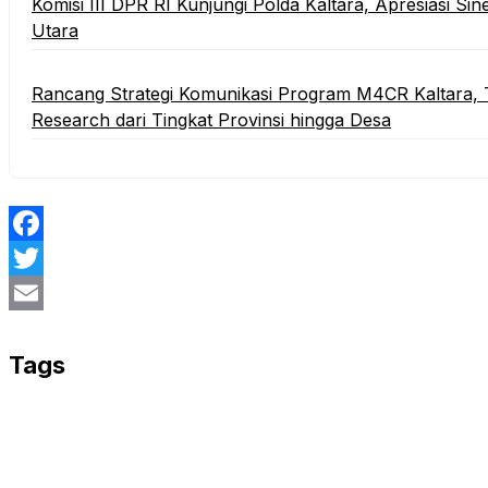
Komisi III DPR RI Kunjungi Polda Kaltara, Apresiasi S
Utara
Rancang Strategi Komunikasi Program M4CR Kaltara, 
Research dari Tingkat Provinsi hingga Desa
Facebook
Twitter
Email
Tags