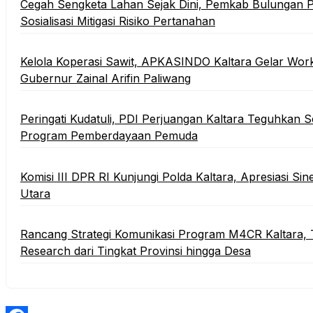
Cegah Sengketa Lahan Sejak Dini, Pemkab Bulungan P
Sosialisasi Mitigasi Risiko Pertanahan
Kelola Koperasi Sawit, APKASINDO Kaltara Gelar Wor
Gubernur Zainal Arifin Paliwang
Peringati Kudatuli, PDI Perjuangan Kaltara Teguhkan
Program Pemberdayaan Pemuda
Komisi III DPR RI Kunjungi Polda Kaltara, Apresiasi S
Utara
Rancang Strategi Komunikasi Program M4CR Kaltara, 
Research dari Tingkat Provinsi hingga Desa