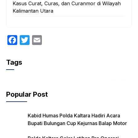
Kasus Curat, Curas, dan Curanmor di Wilayah
Kalimantan Utara
F
T
E
a
w
m
c
itt
ail
Tags
e
er
b
o
Popular Post
o
k
Kabid Humas Polda Kaltara Hadiri Acara
Bupati Bulungan Cup Kejurnas Balap Motor