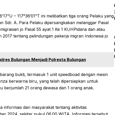
8’17”U – 117°36’01”T ini melibatkan tiga orang Pelaku yang
, dan Sdr. A. Para Pelaku dipersangkakan melanggar Pasal
migrasian jo Pasal 55 ayat 1 Ke 1 KUHPidana dan atau
 2017 tentang pelindungan pekerja migran Indonesia jo
olres Bulungan Menjadi Polresta Bulungan
a barang bukti, termasuk 1 unit speedboad dengan mesin
anza berwarna biru, yang telah dipersiapkan untuk
u berjumlah 21 orang dewasa dan 1 orang anak.
 informasi dari masyarakat tentang aktivitas
er 2024, sekitar pukul 06.00 WITA. Informasi tersebut