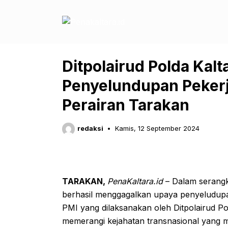
Langsung
ke
isi
Ditpolairud Polda Kal
Penyelundupan Pekerja
Perairan Tarakan
redaksi
Kamis, 12 September 2024
TARAKAN,
PenaKaltara.id
– Dalam serangk
berhasil menggagalkan upaya penyeludup
PMI yang dilaksanakan oleh Ditpolairud P
memerangi kejahatan transnasional yang 