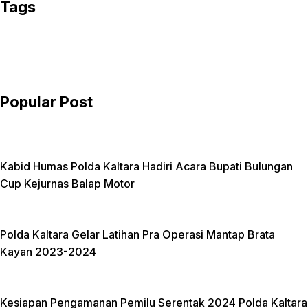
e
i
m
Tags
b
t
a
o
t
i
o
e
l
k
r
Popular Post
Kabid Humas Polda Kaltara Hadiri Acara Bupati Bulungan
Cup Kejurnas Balap Motor
Polda Kaltara Gelar Latihan Pra Operasi Mantap Brata
Kayan 2023-2024
Kesiapan Pengamanan Pemilu Serentak 2024 Polda Kaltara