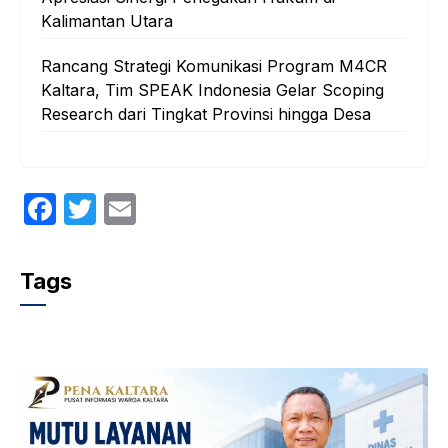
Kalimantan Utara
Rancang Strategi Komunikasi Program M4CR
Kaltara, Tim SPEAK Indonesia Gelar Scoping
Research dari Tingkat Provinsi hingga Desa
F
T
E
a
w
m
c
itt
ail
Tags
e
er
b
o
o
k