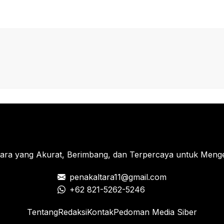
tara yang Akurat, Berimbang, dan Terpercaya untuk Menged
penakaltara11@gmail.com
+62 821-5262-5246
Tentang
Redaksi
Kontak
Pedoman Media Siber