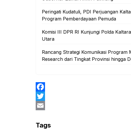
Peringati Kudatuli, PDI Perjuangan Ka
Program Pemberdayaan Pemuda
Komisi III DPR RI Kunjungi Polda Kalta
Utara
Rancang Strategi Komunikasi Program 
Research dari Tingkat Provinsi hingga 
F
a
T
c
w
E
e
i
m
Tags