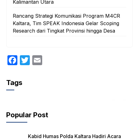
Kalimantan Utara
Rancang Strategi Komunikasi Program M4CR
Kaltara, Tim SPEAK Indonesia Gelar Scoping
Research dari Tingkat Provinsi hingga Desa
F
T
E
a
w
m
c
itt
ail
Tags
e
er
b
o
Popular Post
o
k
Kabid Humas Polda Kaltara Hadiri Acara