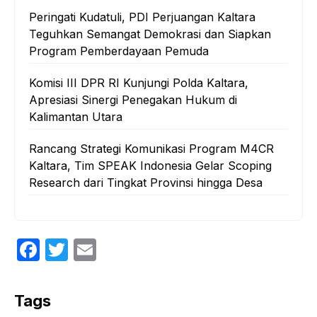
Peringati Kudatuli, PDI Perjuangan Kaltara
Teguhkan Semangat Demokrasi dan Siapkan
Program Pemberdayaan Pemuda
Komisi III DPR RI Kunjungi Polda Kaltara,
Apresiasi Sinergi Penegakan Hukum di
Kalimantan Utara
Rancang Strategi Komunikasi Program M4CR
Kaltara, Tim SPEAK Indonesia Gelar Scoping
Research dari Tingkat Provinsi hingga Desa
F
T
E
a
w
m
c
itt
ail
Tags