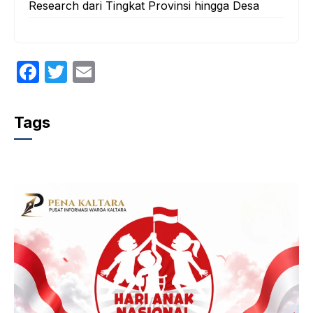
Research dari Tingkat Provinsi hingga Desa
F
T
E
a
w
m
c
itt
ail
Tags
e
er
b
o
o
k