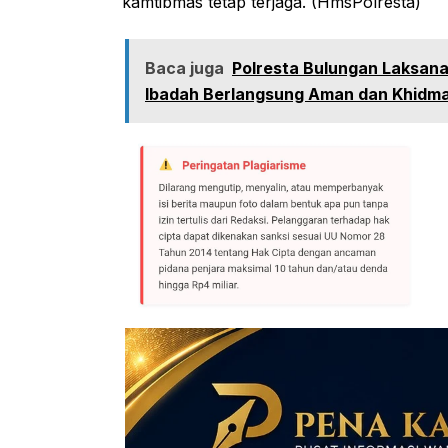
kamtibmas tetap terjaga. (HmsPolresta)
Baca juga
Polresta Bulungan Laksan
Ibadah Berlangsung Aman dan Khidm