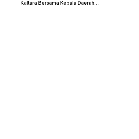
Kaltara Bersama Kepala Daerah
Terpilih Lainnya Dikumpulkan di
Monas Untuk Gladi Sebelum
Pelantikan Serentak