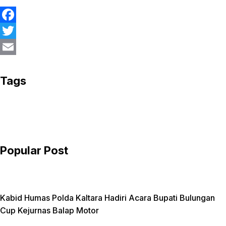
F
a
T
c
w
E
e
i
m
Tags
b
t
a
o
t
i
o
e
l
k
r
Popular Post
Kabid Humas Polda Kaltara Hadiri Acara Bupati Bulungan
Cup Kejurnas Balap Motor