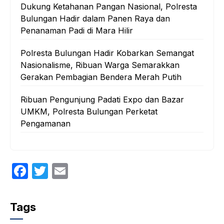
Dukung Ketahanan Pangan Nasional, Polresta
Bulungan Hadir dalam Panen Raya dan
Penanaman Padi di Mara Hilir
Polresta Bulungan Hadir Kobarkan Semangat
Nasionalisme, Ribuan Warga Semarakkan
Gerakan Pembagian Bendera Merah Putih
Ribuan Pengunjung Padati Expo dan Bazar
UMKM, Polresta Bulungan Perketat
Pengamanan
F
T
E
a
w
m
c
itt
ail
Tags
e
er