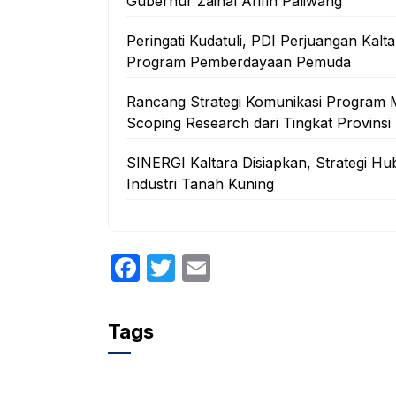
Gubernur Zainal Arifin Paliwang
Peringati Kudatuli, PDI Perjuangan Ka
Program Pemberdayaan Pemuda
Rancang Strategi Komunikasi Program 
Scoping Research dari Tingkat Provinsi
SINERGI Kaltara Disiapkan, Strategi
Industri Tanah Kuning
F
T
E
a
w
m
c
itt
ail
Tags
e
er
b