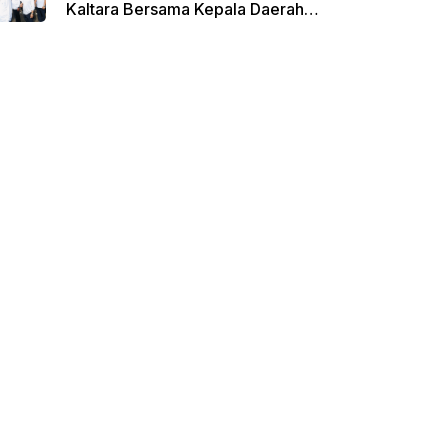
Kaltara Bersama Kepala Daerah
Terpilih Lainnya Dikumpulkan di
Monas Untuk Gladi Sebelum
Pelantikan Serentak