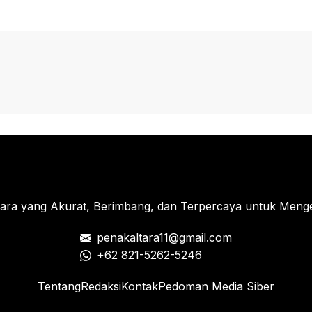
tara yang Akurat, Berimbang, dan Terpercaya untuk Menged
penakaltara11@gmail.com
+62 821-5262-5246
Tentang
Redaksi
Kontak
Pedoman Media Siber