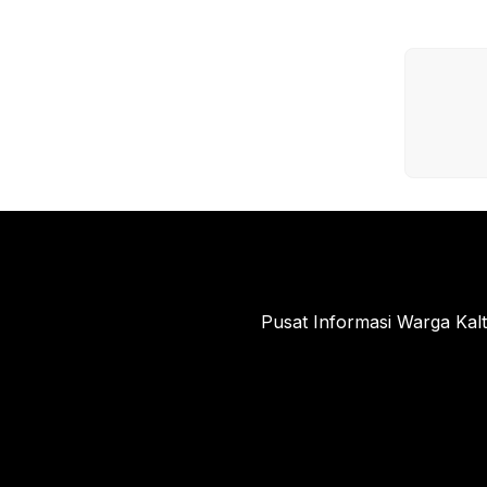
o
o
k
Pusat Informasi Warga Kal