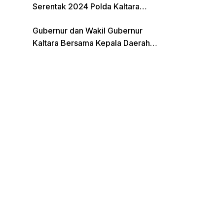
Serentak 2024 Polda Kaltara
Laksanakan Rapat Koordinasi
Gubernur dan Wakil Gubernur
Kaltara Bersama Kepala Daerah
Terpilih Lainnya Dikumpulkan di
Monas Untuk Gladi Sebelum
Pelantikan Serentak