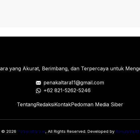
tara yang Akurat, Berimbang, dan Terpercaya untuk Menged
penakaltara11@gmail.com
+62 821-5262-5246
Tentang
Redaksi
Kontak
Pedoman Media Siber
© 2026
Penakaltara.id
, All Rights Reserved. Developed by
Benuanta.id