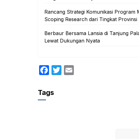
Rancang Strategi Komunikasi Program 
Scoping Research dari Tingkat Provinsi
Berbaur Bersama Lansia di Tanjung Pal
Lewat Dukungan Nyata
F
T
E
a
w
m
c
itt
ail
Tags
e
er
b
o
o