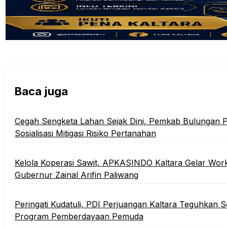
Baca juga
Cegah Sengketa Lahan Sejak Dini, Pemkab Bulungan P
Sosialisasi Mitigasi Risiko Pertanahan
Kelola Koperasi Sawit, APKASINDO Kaltara Gelar Wor
Gubernur Zainal Arifin Paliwang
Peringati Kudatuli, PDI Perjuangan Kaltara Teguhkan
Program Pemberdayaan Pemuda