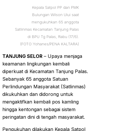
Kepala Satpol PP dan PMK
Bulungan Wilson Ului saat
mengukuhkan 65 anggota
Satlinmas Kecamatan Tanjung Palas
di BPU Tg Palas, Rabu (17/6).
(FOTO:Yohanes/PENA KALTARA)
TANJUNG SELOR
– Upaya menjaga
keamanan lingkungan kembali
diperkuat di Kecamatan Tanjung Palas.
Sebanyak 65 anggota Satuan
Perlindungan Masyarakat (Satlinmas)
dikukuhkan dan didorong untuk
mengaktifkan kembali pos kamling
hingga kentongan sebagai sistem
peringatan dini di tengah masyarakat.‎‎
Pengukuhan dilakukan Kepala Satpol