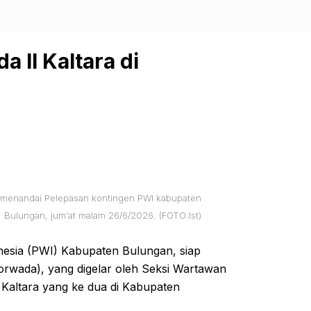
 II Kaltara di
 menandai Pelepasan kontingen PWI kabupaten
Bulungan, jum'at malam 26/6/2026. (FOTO:Ist)
esia (PWI) Kabupaten Bulungan, siap
rwada), yang digelar oleh Seksi Wartawan
Kaltara yang ke dua di Kabupaten