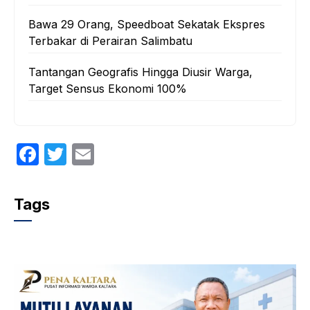
Bawa 29 Orang, Speedboat Sekatak Ekspres
Terbakar di Perairan Salimbatu
Tantangan Geografis Hingga Diusir Warga,
Target Sensus Ekonomi 100%‎
F
T
E
a
w
m
c
itt
ail
Tags
e
er
b
o
o
k