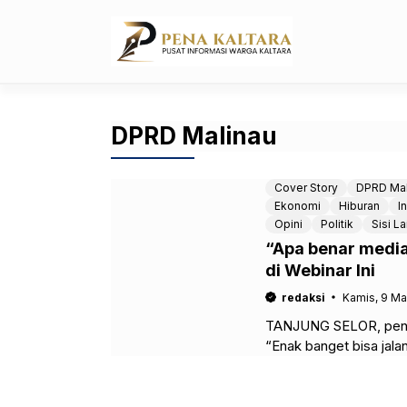
Langsung
ke
isi
DPRD Malinau
Cover Story
DPRD Mal
Ekonomi
Hiburan
I
Opini
Politik
Sisi La
“Apa benar media
di Webinar Ini
redaksi
Kamis, 9 Ma
TANJUNG SELOR, penaka
“Enak banget bisa jal
yang kerap