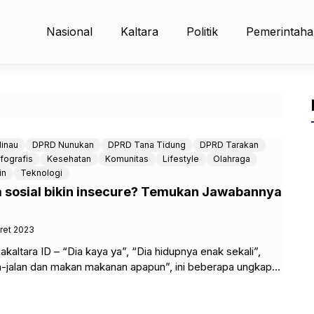
Nasional
Kaltara
Politik
Pemerintah
inau
DPRD Nunukan
DPRD Tana Tidung
DPRD Tarakan
nfografis
Kesehatan
Komunitas
Lifestyle
Olahraga
in
Teknologi
 sosial bikin insecure? Temukan Jawabannya
ret 2023
ltara ID – “Dia kaya ya”, “Dia hidupnya enak sekali”,
an-jalan dan makan makanan apapun”, ini beberapa ungkapan