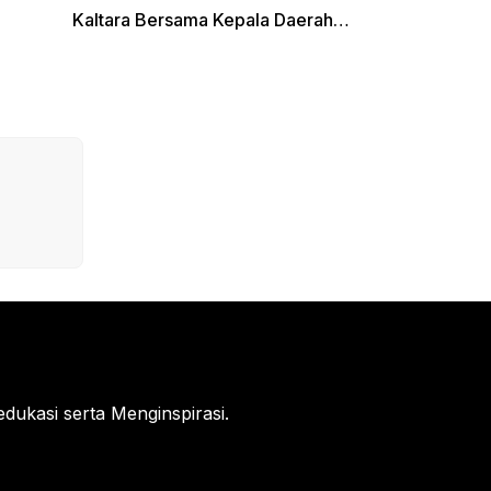
Kaltara Bersama Kepala Daerah
Terpilih Lainnya Dikumpulkan di
Monas Untuk Gladi Sebelum
Pelantikan Serentak
ukasi serta Menginspirasi.