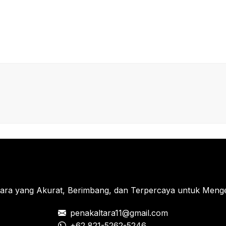
tara yang Akurat, Berimbang, dan Terpercaya untuk Menged
penakaltara11@gmail.com
+62 821-5262-5246