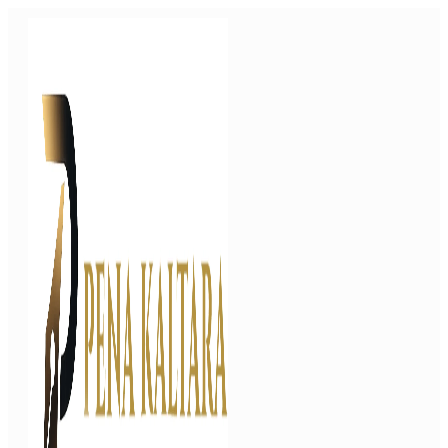
Langsung
ke
isi