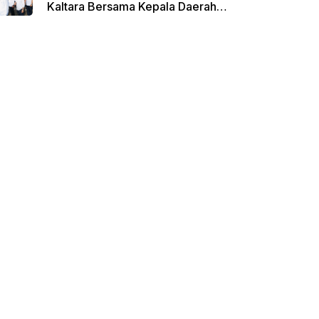
Kaltara Bersama Kepala Daerah
Terpilih Lainnya Dikumpulkan di
Monas Untuk Gladi Sebelum
Pelantikan Serentak