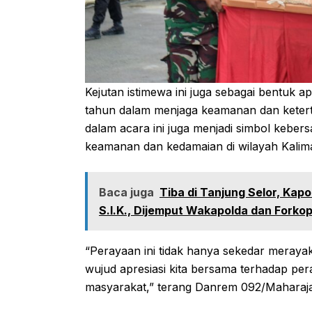
Kejutan istimewa ini juga sebagai bentuk a
tahun dalam menjaga keamanan dan ketert
dalam acara ini juga menjadi simbol kebers
keamanan dan kedamaian di wilayah Kalim
Baca juga
Tiba di Tanjung Selor, Kapo
S.I.K., Dijemput Wakapolda dan Forkop
“Perayaan ini tidak hanya sekedar merayak
wujud apresiasi kita bersama terhadap pe
masyarakat,” terang Danrem 092/Maharajal