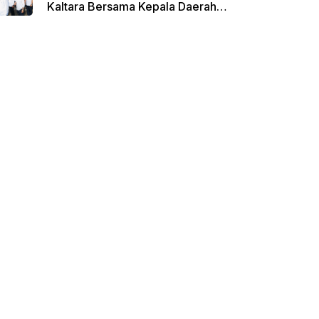
Kaltara Bersama Kepala Daerah
Terpilih Lainnya Dikumpulkan di
Monas Untuk Gladi Sebelum
Pelantikan Serentak