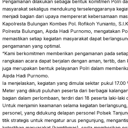
Pengamanan dilakukan sebagai bentuk komitmen Polri d
masyarakat sekaligus mendukung terselenggaranya kegiat
menjadi bagian dari upaya mempererat kebersamaan mas
Kapolresta Bulungan Kombes Pol. Rofikoh Yunianto, S.I.K
Polresta Bulungan, Aipda Hadi Purnomo, mengatakan Pol
memastikan setiap kegiatan masyarakat dapat berlangsung
pengamanan yang optimal.
“Kami berkomitmen memberikan pengamanan pada setiap 
rangkaian acara dapat berjalan dengan aman, tertib, dan 
juga merupakan bentuk pelayanan Polri dalam memberika
Aipda Hadi Purnomo.
Ia menjelaskan, kegiatan yang dimulai sekitar pukul 17.00
Meter yang diikuti puluhan peserta dari berbagai kalanga
bagian dalam perlombaan, terdiri dari 18 peserta laki-lak
Untuk menjamin keamanan selama kegiatan berlangsung,
personel, yang didukung delapan personel Polsek Tanjung
titik strategis untuk mengatur arus pengunjung, mengant
ketertiban masyarakat (kamtibmas), serta memberikan p