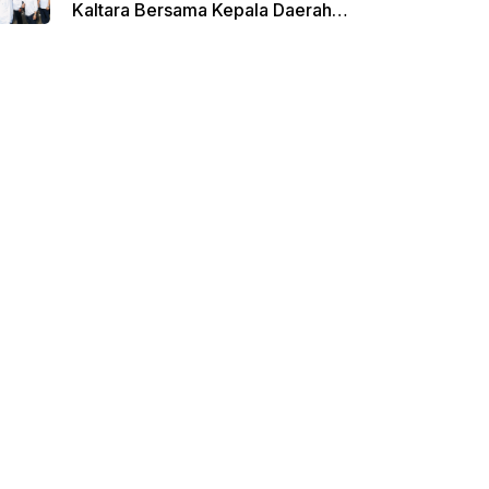
Kaltara Bersama Kepala Daerah
Terpilih Lainnya Dikumpulkan di
Monas Untuk Gladi Sebelum
Pelantikan Serentak