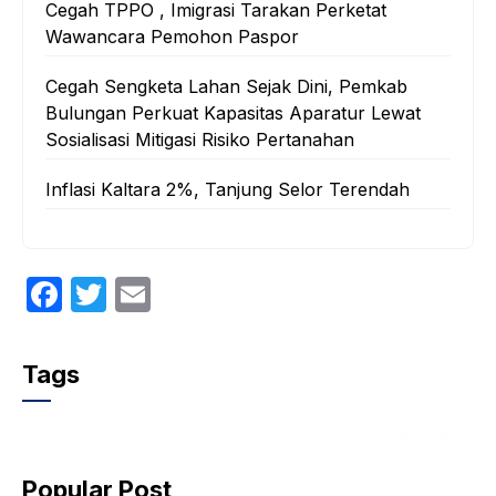
Cegah TPPO , Imigrasi Tarakan Perketat
Wawancara Pemohon Paspor
Cegah Sengketa Lahan Sejak Dini, Pemkab
Bulungan Perkuat Kapasitas Aparatur Lewat
Sosialisasi Mitigasi Risiko Pertanahan
Inflasi Kaltara 2%, Tanjung Selor Terendah
F
T
E
a
w
m
c
itt
ail
Tags
e
er
b
o
Popular Post