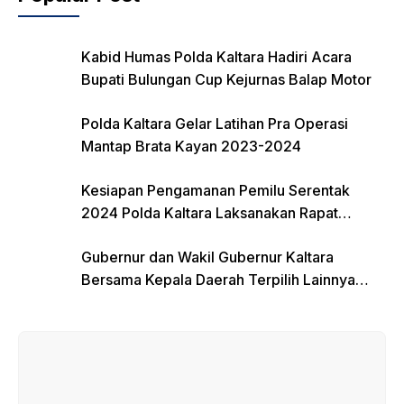
o
k
Kabid Humas Polda Kaltara Hadiri Acara
Bupati Bulungan Cup Kejurnas Balap Motor
Polda Kaltara Gelar Latihan Pra Operasi
Mantap Brata Kayan 2023-2024
Kesiapan Pengamanan Pemilu Serentak
2024 Polda Kaltara Laksanakan Rapat
Koordinasi
Gubernur dan Wakil Gubernur Kaltara
Bersama Kepala Daerah Terpilih Lainnya
Dikumpulkan di Monas Untuk Gladi Sebelum
Pelantikan Serentak