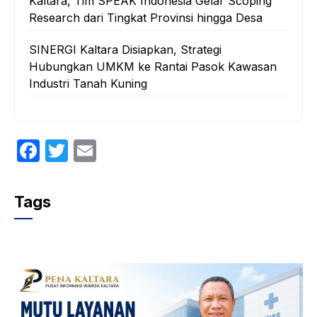
Kaltara, Tim SPEAK Indonesia Gelar Scoping
Research dari Tingkat Provinsi hingga Desa
SINERGI Kaltara Disiapkan, Strategi
Hubungkan UMKM ke Rantai Pasok Kawasan
Industri Tanah Kuning
F
T
E
a
w
m
c
itt
ail
Tags
e
er
b
o
o
k